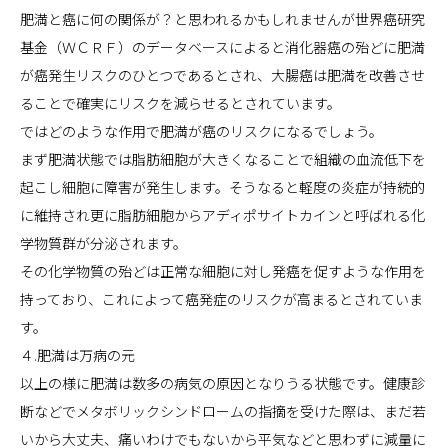
肥満と癌に何の関係が？と思われるかもしれませんが世界癌研究
基金（ＷＣＲＦ）のデータベースによると消化器癌の殆どに肥満
が癌発生リスクのひとつであるとされ、大腸癌は肥満を改善させ
ることで確実にリスクを減らせるとされています。
ではどのような作用で肥満が癌のリスクになるでしょう。
まず肥満状態では脂肪細胞が大きくなることで組織の血流低下を
起こし細胞に障害が発生します。そうなると軽度の炎症が持続的
に維持され更に脂肪細胞からアディポサイトカインと呼ばれる化
学物質群が分泌されます。
その化学物質の殆どは正常な細胞に対し発癌を促すような作用を
持っており、これによって癌発症のリスクが高まるとされていま
す。
４.肥満は万病の元
以上の様に肥満は数多の病気の原因となりうる状態です。健康診
断などでメタボリックシンドロームの指摘を受けた際は、まだ若
いから大丈夫、痛いわけでもないから平気などと思わずに減量に