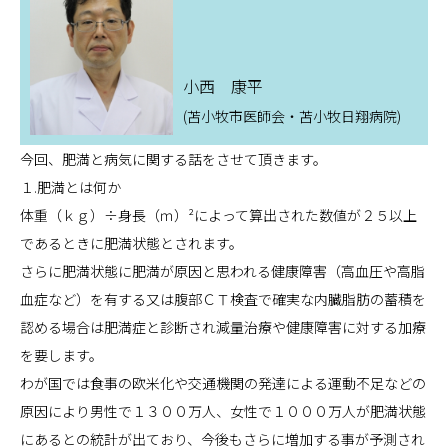
小西 康平
(苫小牧市医師会・苫小牧日翔病院)
今回、肥満と病気に関する話をさせて頂きます。
１.肥満とは何か
体重（ｋｇ）÷身長（ｍ）²によって算出された数値が２５以上
であるときに肥満状態とされます。
さらに肥満状態に肥満が原因と思われる健康障害（高血圧や高脂
血症など）を有する又は腹部ＣＴ検査で確実な内臓脂肪の蓄積を
認める場合は肥満症と診断され減量治療や健康障害に対する加療
を要します。
わが国では食事の欧米化や交通機関の発達による運動不足などの
原因により男性で１３００万人、女性で１０００万人が肥満状態
にあるとの統計が出ており、今後もさらに増加する事が予測され