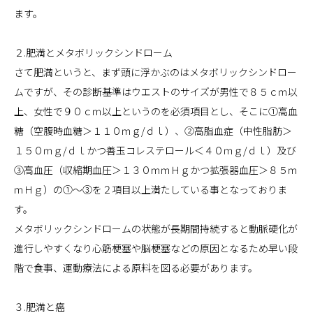
ます。
２.肥満とメタボリックシンドローム
さて肥満というと、まず頭に浮かぶのはメタボリックシンドロー
ムですが、その診断基準はウエストのサイズが男性で８５ｃｍ以
上、女性で９０ｃｍ以上というのを必須項目とし、そこに①高血
糖（空腹時血糖＞１１０ｍｇ/ｄｌ）、②高脂血症（中性脂肪＞
１５０ｍｇ/ｄｌかつ善玉コレステロール＜４０ｍｇ/ｄｌ）及び
③高血圧（収縮期血圧＞１３０ｍｍＨｇかつ拡張器血圧＞８５ｍ
ｍＨｇ）の①～③を２項目以上満たしている事となっておりま
す。
メタボリックシンドロームの状態が長期間持続すると動脈硬化が
進行しやすくなり心筋梗塞や脳梗塞などの原因となるため早い段
階で食事、運動療法による原料を図る必要があります。
３.肥満と癌