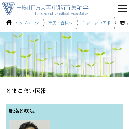
togg
nav
トップページ
市民の皆様へ
とまこまい医報
肥満
とまこまい医報
肥満と病気