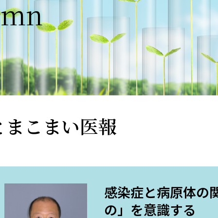
umn
とまこまい医報
感染症と病原体の関
の」を意識する