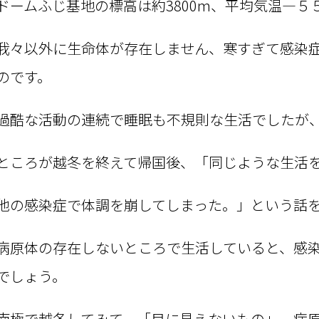
ドームふじ基地の標高は約3800m、平均気温―５
我々以外に生命体が存在しません、寒すぎて感染
のです。
過酷な活動の連続で睡眠も不規則な生活でしたが
ところが越冬を終えて帰国後、「同じような生活
他の感染症で体調を崩してしまった。」という話
病原体の存在しないところで生活していると、感
でしょう。
南極で越冬してみて、「目に見えないもの」、病